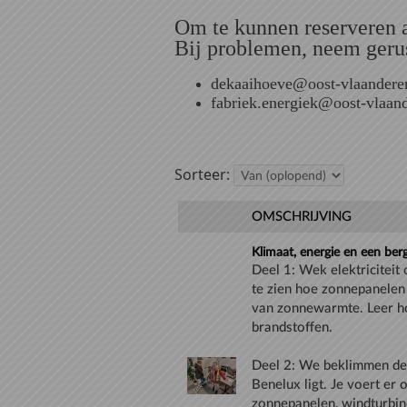
Om te kunnen reserveren al
Bij problemen, neem gerus
dekaaihoeve@oost-vlaanderen
fabriek.energiek@oost-vlaand
Sorteer:
OMSCHRIJVING
Klimaat, energie en een ber
Deel 1: Wek elektriciteit
te zien hoe zonnepanelen
van zonnewarmte. Leer ho
Deel 2: We beklimmen de
Benelux ligt. Je voert e
zonnepanelen, windturbin