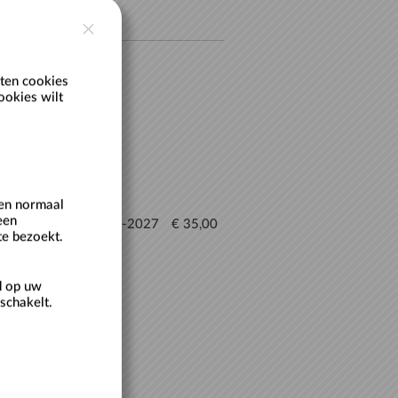
ten cookies
ookies wilt
een normaal
een
14-9-2026
25-6-2027
€ 35,00
te bezoekt.
d op uw
schakelt.