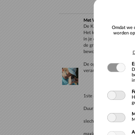
Met Willy en familie de tuin
De Kaaihoeve
Omdat we o
Het konijn Willy en zijn 
worden opg
in je eigen tuin vallen er
de groep mee naar de tui
D
E
De opdrachten zijn aange
D
b
i
F
H
g
M
M
A
maximum 25 leerlingen