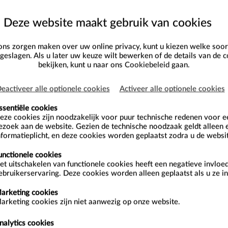
Deze website maakt gebruik van cookies
 in
ns zorgen maken over uw online privacy, kunt u kiezen welke soor
familie houden van de natuur en weten er een heleboel over. Zelfs
eslagen. Als u later uw keuze wilt bewerken of de details van de c
bekijken, kunt u naar ons
Cookiebeleid
gaan.
 een heleboel 'natuurdinges' te beleven. Willy en zijn familie nemen
n van De Kaaihoeve en stellen hen voor aan enkele belangrijke
eactiveer alle optionele cookies
Activeer alle optionele cookies
ssentiële cookies
past aan de leeftijd van de kinderen en worden per seizoen
eze cookies zijn noodzakelijk voor puur technische redenen voor 
ezoek aan de website. Gezien de technische noodzaak geldt alleen 
nformatieplicht, en deze cookies worden geplaatst zodra u de websi
unctionele cookies
et uitschakelen van functionele cookies heeft een negatieve invloe
ebruikerservaring. Deze cookies worden alleen geplaatst als u ze in
arketing cookies
arketing cookies zijn niet aanwezig op onze website.
nalytics cookies