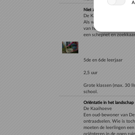
A
Niet zomaar water
De Kaaihoeve
Als waterinspecteurs ont
van het water in de oude
Grote klassen (max. 30 ll
school.
Oriëntatie in het landschap
De Kaaihoeve
Een oud-bewoner van De K
ontraadselen. Wie is toch
moeten de leerlingen een 
oriënteren in de open ru