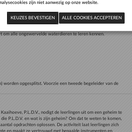
nalysecookies zijn niet aanwezig op onze website.
dekken de leerlingen de wonderlijke waterwereld en de kwaliteit
 Schelde en de vijver van De Kaaihoeve. Ze gaan aan de slag met
n) worden opgesplitst. Voorzie een tweede begeleider van de
aaihoeve, P.L.D.V., nodigt de leerlingen uit om een geheim te
 die P.L.D.V. en wat is zijn geheim? Om dat te weten te komen,
aantal opdrachten oplossen. De activiteit laat leerlingen zich
imte en maakt ze vertrouwd met bepaalde instrumenten en