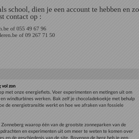
s school, dien je een account te hebben en zo 
t contact op :
.be of 055 49 67 96
eren.be of 09 267 71 50
g vol zon
 op met onze energiefiets. Voer experimenten en metingen uit om
 en windturbines werken. Bak zelf je chocoladekoekje met behulp
e de energietransitie werkt en hoe we afraken van fossiele
 Zonneberg waarop één van de grootste zonneparken van de
r opdrachten en experimenten uit om meer te weten te komen over
es en de geschiedenis van de site. Bovenop de berg heb je een